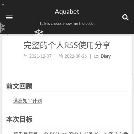
❄
Aquabet
❄
Talk is cheap. Show me the code.
❄
❄
完整的个人RSS使用分享
❄
❄
❄
2021-12-07
2022-08-26
Diary
❄
❄
❄
前文回顾
❄
逃离知乎计划
本次目标